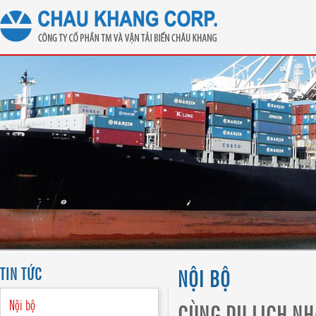
TIN TỨC
NỘI BỘ
Nội bộ
CÙNG DU LỊCH NH