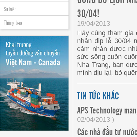
Sự kiện
30/04!
Thông báo
19/04/2013
Hãy cùng tham gia 
nhân dịp lễ 30/04 
cảm nhận được nhữn
sức sống cuồn cuộn
Nha Trang, bạn đượ
mình dịu lại, bỏ quê
TIN TỨC KHÁC
APS Technology man
02/04/2013 )
Các nhà đầu tư nướ