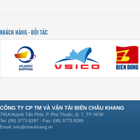
KHÁCH HÀNG - ĐỐI TÁC
CÔNG TY CP TM VÀ VẬN TẢI BIỂN CHÂU KHANG
791A Huỳnh Tấn Phát, P. Phú Thuận, Q. 7, TP. HCM
Tel: (08) 3773.8287 - Fax: (08) 3773.8289
Email: info@chaukhang.vn