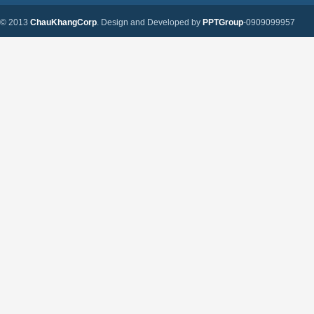
© 2013
ChauKhangCorp
. Design and Developed by
PPTGroup
-0909099957