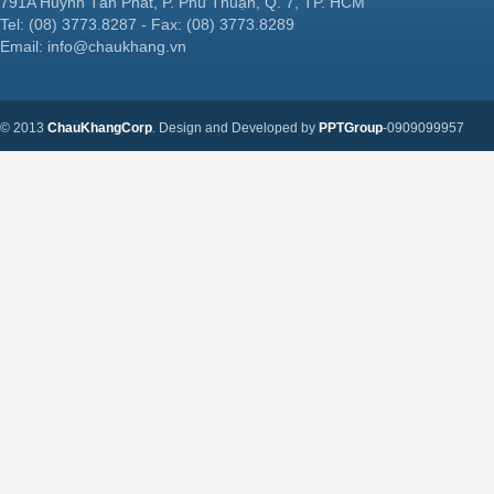
791A Huỳnh Tấn Phát, P. Phú Thuận, Q. 7, TP. HCM
Tel: (08) 3773.8287 - Fax: (08) 3773.8289
Email: info@chaukhang.vn
© 2013
ChauKhangCorp
. Design and Developed by
PPTGroup
-0909099957