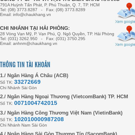
791A Huỳnh Tấn Phát, P. Phú Thuận, Q. 7, TP. HCM
Tel: (08) 3773.8287 - Fax: (08) 3773.8289
Email: info@chaukhang.vn
CHI NHÁNH TẠI HẢI PHÒNG:
28 Vòng Vạn Mỹ, P. Vạn Phú, Q. Ngô Quyền, TP. Hải Phòng
Tel: (031) 3262.950 - Fax: (031) 3750.295
Email: anhnm@chaukhang.vn
THÔNG TIN TÀI KHOẢN
1./ Ngân Hàng Á Châu (ACB)
33272669
Số TK:
Chi Nhánh Sài Gòn
2./ Ngân Hàng Ngoại Thương (VietcomBank) TP. HCM
0071004742015
Số TK:
3./ Ngân Hàng Công Thương Việt Nam (VietinBank)
102010000987208
Số TK:
Chi Nhánh Nam Sài Gòn
4./ Ngân Hàng Sài Gòn Thương Tín (SacomBank)