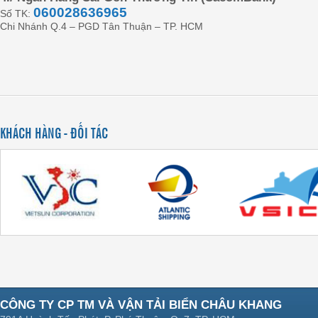
060028636965
Số TK:
Chi Nhánh Q.4 – PGD Tân Thuận – TP. HCM
KHÁCH HÀNG - ĐỐI TÁC
CÔNG TY CP TM VÀ VẬN TẢI BIỂN CHÂU KHANG