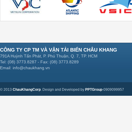
CÔNG TY CP TM VÀ VẬN TẢI BIỂN CHÂU KHANG
791A Huỳnh Tấn Phát, P. Phú Thuận, Q. 7, TP. HCM
Tel: (08) 3773.8287 - Fax: (08) 3773.8289
Email: info@chaukhang.vn
© 2013
ChauKhangCorp
. Design and Developed by
PPTGroup
-0909099957