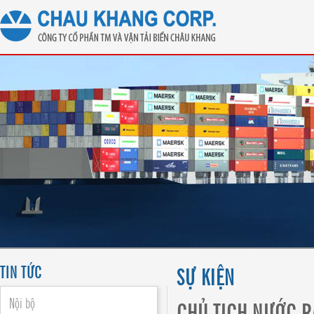
TIN TỨC
SỰ KIỆN
Nội bộ
CHỦ TỊCH NƯỚC R